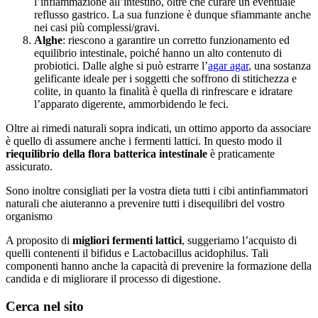
l’infiammazione all’intestino, oltre che curare un eventuale
reflusso gastrico. La sua funzione è dunque sfiammante anche
nei casi più complessi/gravi.
Alghe
: riescono a garantire un corretto funzionamento ed
equilibrio intestinale, poiché hanno un alto contenuto di
probiotici. Dalle alghe si può estrarre l’
agar agar
, una sostanza
gelificante ideale per i soggetti che soffrono di stitichezza e
colite, in quanto la finalità è quella di rinfrescare e idratare
l’apparato digerente, ammorbidendo le feci.
Oltre ai rimedi naturali sopra indicati, un ottimo apporto da associare
è quello di assumere anche i fermenti lattici. In questo modo il
riequilibrio della flora batterica intestinale
è praticamente
assicurato.
Sono inoltre consigliati per la vostra dieta tutti i cibi antinfiammatori
naturali che aiuteranno a prevenire tutti i disequilibri del vostro
organismo
A proposito di
migliori fermenti lattici
, suggeriamo l’acquisto di
quelli contenenti il bifidus e Lactobacillus acidophilus. Tali
componenti hanno anche la capacità di prevenire la formazione della
candida e di migliorare il processo di digestione.
Cerca nel sito