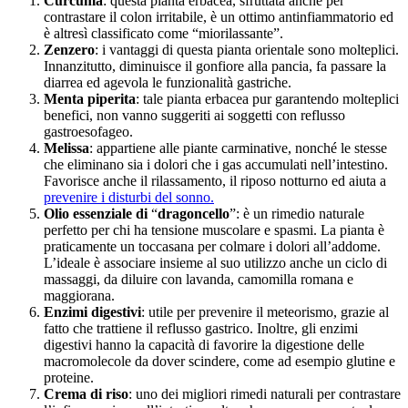
Curcuma
: questa pianta erbacea, sfruttata anche per
contrastare il colon irritabile, è un ottimo antinfiammatorio ed
è altresì classificato come “miorilassante”.
Zenzero
: i vantaggi di questa pianta orientale sono molteplici.
Innanzitutto, diminuisce il gonfiore alla pancia, fa passare la
diarrea ed agevola le funzionalità gastriche.
Menta piperita
: tale pianta erbacea pur garantendo molteplici
benefici, non vanno suggeriti ai soggetti con reflusso
gastroesofageo.
Melissa
: appartiene alle piante carminative, nonché le stesse
che eliminano sia i dolori che i gas accumulati nell’intestino.
Favorisce anche il rilassamento, il riposo notturno ed aiuta a
prevenire i disturbi del sonno.
Olio essenziale di
“
dragoncello
”: è un rimedio naturale
perfetto per chi ha tensione muscolare e spasmi. La pianta è
praticamente un toccasana per colmare i dolori all’addome.
L’ideale è associare insieme al suo utilizzo anche un ciclo di
massaggi, da diluire con lavanda, camomilla romana e
maggiorana.
Enzimi digestivi
: utile per prevenire il meteorismo, grazie al
fatto che trattiene il reflusso gastrico. Inoltre, gli enzimi
digestivi hanno la capacità di favorire la digestione delle
macromolecole da dover scindere, come ad esempio glutine e
proteine.
Crema di riso
: uno dei migliori rimedi naturali per contrastare