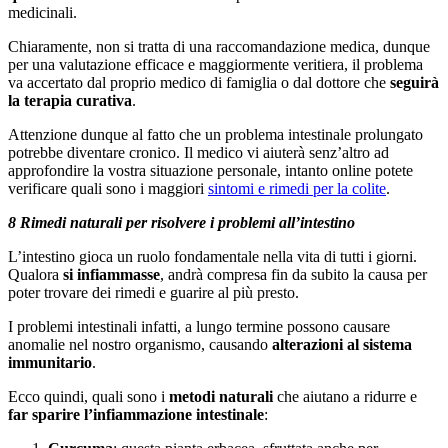
medicinali.
Chiaramente, non si tratta di una raccomandazione medica, dunque
per una valutazione efficace e maggiormente veritiera, il problema
va accertato dal proprio medico di famiglia o dal dottore che
seguirà
la terapia curativa
.
Attenzione dunque al fatto che un problema intestinale prolungato
potrebbe diventare cronico. Il medico vi aiuterà senz’altro ad
approfondire la vostra situazione personale, intanto online potete
verificare quali sono i maggiori
sintomi e rimedi per la colite
.
8 Rimedi naturali per risolvere i problemi all’intestino
L’intestino gioca un ruolo fondamentale nella vita di tutti i giorni.
Qualora
si infiammasse
, andrà compresa fin da subito la causa per
poter trovare dei rimedi e guarire al più presto.
I problemi intestinali infatti, a lungo termine possono causare
anomalie nel nostro organismo, causando
alterazioni al sistema
immunitario
.
Ecco quindi, quali sono i
metodi naturali
che aiutano a ridurre e
far sparire l’infiammazione intestinale
: