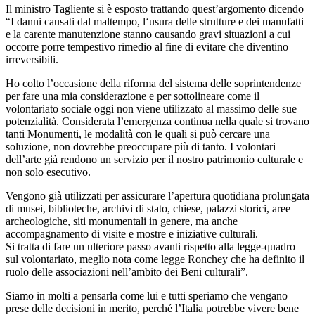
Il ministro Tagliente si è esposto trattando quest’argomento dicendo
“I danni causati dal maltempo, l‘usura delle strutture e dei manufatti
e la carente manutenzione stanno causando gravi situazioni a cui
occorre porre tempestivo rimedio al fine di evitare che diventino
irreversibili.
Ho colto l’occasione della riforma del sistema delle soprintendenze
per fare una mia considerazione e per sottolineare come il
volontariato sociale oggi non viene utilizzato al massimo delle sue
potenzialità. Considerata l’emergenza continua nella quale si trovano
tanti Monumenti, le modalità con le quali si può cercare una
soluzione, non dovrebbe preoccupare più di tanto. I volontari
dell’arte già rendono un servizio per il nostro patrimonio culturale e
non solo esecutivo.
Vengono già utilizzati per assicurare l’apertura quotidiana prolungata
di musei, biblioteche, archivi di stato, chiese, palazzi storici, aree
archeologiche, siti monumentali in genere, ma anche
accompagnamento di visite e mostre e iniziative culturali.
Si tratta di fare un ulteriore passo avanti rispetto alla legge-quadro
sul volontariato, meglio nota come legge Ronchey che ha definito il
ruolo delle associazioni nell’ambito dei Beni culturali”.
Siamo in molti a pensarla come lui e tutti speriamo che vengano
prese delle decisioni in merito, perché l’Italia potrebbe vivere bene