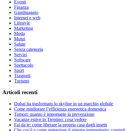
Eventi
Finanza
Giardinaggio
Internet e web
Lifestyle
Marketing
Moda
Mutui
Salute
Senza categoria
Servizi
Software
Spettacolo
Sport
Trasporti
Turismo
Articoli recenti
Dubai ha trasformato lo skyline in un marchio globale
Come migliorare l’efficienza energetica domestica
Tumori: quanto è importante la prevenzione
Vacanze estive in Trentino: cosa vedere
Fai da te: come liberare la propria casa dagli insetti
Che cos’è e come potenziare il sistema immunitario: consigli