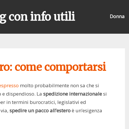
g con info utili
Donna
ero: come comportarsi
 espresso
molto probabilmente non sa che si
o e dispendioso. La
spedizione internazionale
si
er in termini burocratici, legislativi ed
avia,
spedire un pacco all’estero
è un’esigenza