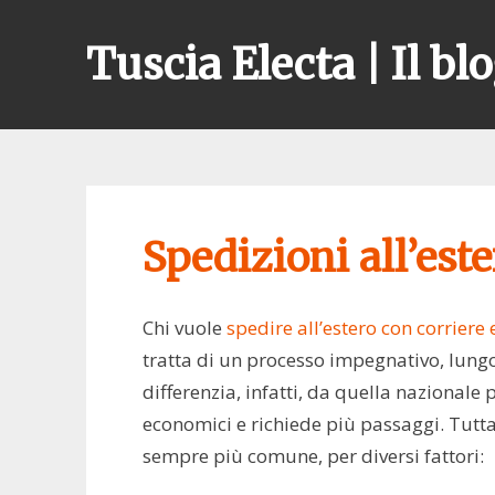
Skip
to
Tuscia Electa | Il blo
content
Spedizioni all’est
Chi vuole
spedire all’estero con corriere
tratta di un processo impegnativo, lung
differenzia, infatti, da quella nazionale p
economici e richiede più passaggi. Tutt
sempre più comune, per diversi fattori: