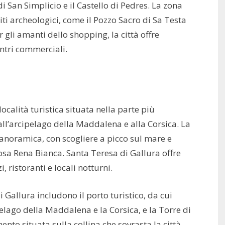
i San Simplicio e il Castello di Pedres. La zona
ti archeologici, come il Pozzo Sacro di Sa Testa
 gli amanti dello shopping, la città offre
ntri commerciali.
calità turistica situata nella parte più
all’arcipelago della Maddalena e alla Corsica. La
panoramica, con scogliere a picco sul mare e
osa Rena Bianca. Santa Teresa di Gallura offre
, ristoranti e locali notturni.
i Gallura includono il porto turistico, da cui
elago della Maddalena e la Corsica, e la Torre di
nto situata sulla collina che sovrasta la città.