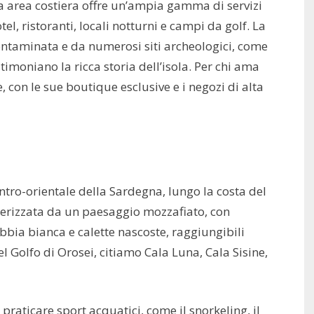
ta area costiera offre un’ampia gamma di servizi
otel, ristoranti, locali notturni e campi da golf. La
ontaminata e da numerosi siti archeologici, come
timoniano la ricca storia dell’isola. Per chi ama
, con le sue boutique esclusive e i negozi di alta
centro-orientale della Sardegna, lungo la costa del
tterizzata da un paesaggio mozzafiato, con
bbia bianca e calette nascoste, raggiungibili
el Golfo di Orosei, citiamo Cala Luna, Cala Sisine,
raticare sport acquatici, come il snorkeling, il