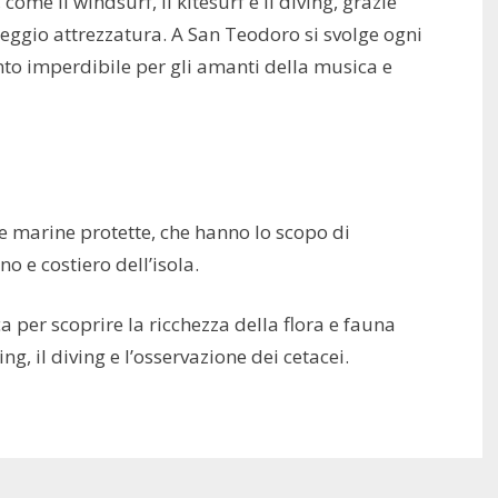
come il windsurf, il kitesurf e il diving, grazie
oleggio attrezzatura. A San Teodoro si svolge ogni
ento imperdibile per gli amanti della musica e
e marine protette, che hanno lo scopo di
o e costiero dell’isola.
 per scoprire la ricchezza della flora e fauna
ng, il diving e l’osservazione dei cetacei.