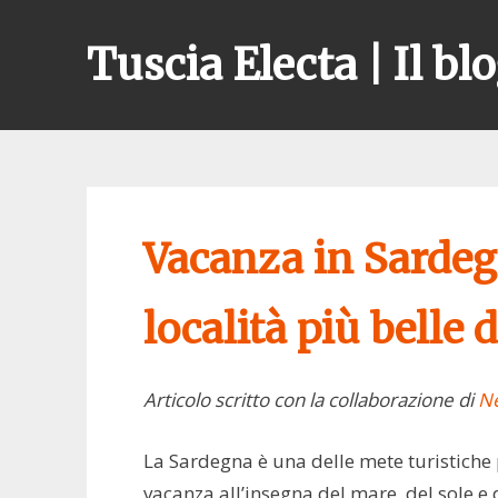
Skip
to
Tuscia Electa | Il blo
content
Vacanza in Sardeg
località più belle
Articolo scritto con la collaborazione di
Ne
La Sardegna è una delle mete turistiche
vacanza all’insegna del mare, del sole e d