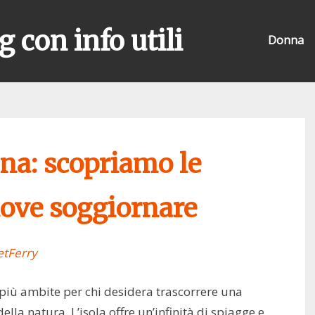
g con info utili
Donna
na: scopriamo le
 dove soggiornare
tFerry
 più ambite per chi desidera trascorrere una
ella natura. L’isola offre un’infinità di spiagge e