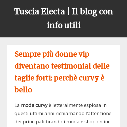
Skip
Tuscia Electa | Il blog con
to
content
info utili
Sempre più donne vip
diventano testimonial delle
taglie forti: perchè curvy è
bello
La
moda curvy
è letteralmente esplosa in
questi ultimi anni richiamando l’attenzione
dei principali brand di moda e shop online.