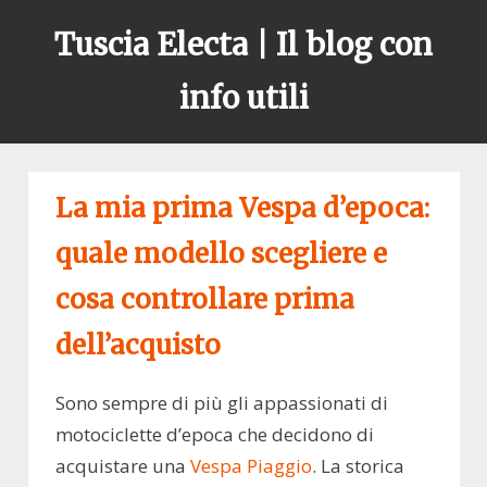
Skip
Tuscia Electa | Il blog con
to
content
info utili
La mia prima Vespa d’epoca:
quale modello scegliere e
cosa controllare prima
dell’acquisto
Sono sempre di più gli appassionati di
motociclette d’epoca che decidono di
acquistare una
Vespa Piaggio
. La storica