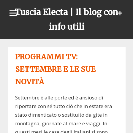
Skip
Tuscia Electa | Il blog con
to
content
info utili
PROGRAMMI TV:
SETTEMBRE E LE SUE
NOVITÀ
Settembre è alle porte ed è ansioso di
riportare con sé tutto ciò che in estate era
stato dimenticato o sostituito da gite in
montagna, giornate al mare e viaggi. In
questi mesi le case degli italiani si sono