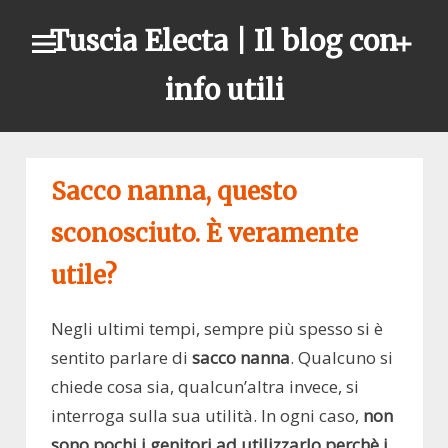
Skip
Tuscia Electa | Il blog con
to
content
info utili
Sacco nanna, questo
sconosciuto. È veramente
utile?
Negli ultimi tempi, sempre più spesso si è
sentito parlare di
sacco nanna
. Qualcuno si
chiede cosa sia, qualcun’altra invece, si
interroga sulla sua utilità. In ogni caso,
non
sono pochi i genitori ad utilizzarlo perchè i