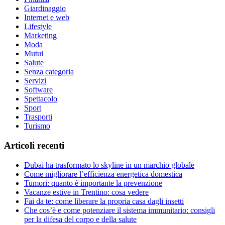
Giardinaggio
Internet e web
Lifestyle
Marketing
Moda
Mutui
Salute
Senza categoria
Servizi
Software
Spettacolo
Sport
Trasporti
Turismo
Articoli recenti
Dubai ha trasformato lo skyline in un marchio globale
Come migliorare l’efficienza energetica domestica
Tumori: quanto è importante la prevenzione
Vacanze estive in Trentino: cosa vedere
Fai da te: come liberare la propria casa dagli insetti
Che cos’è e come potenziare il sistema immunitario: consigli
per la difesa del corpo e della salute