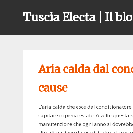
Skip
to
Tuscia Electa | Il blo
content
Aria calda dal con
cause
L’aria calda che esce dal condizionatore
capitare in piena estate. A volte questa
manutenzione che ogni anno si dovrebbe 
climatizzazione domestici, altre da vere 