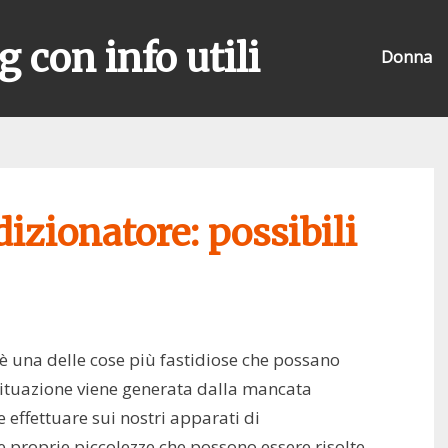
g con info utili
Donna
dizionatore: possibili
 è una delle cose più fastidiose che possano
 situazione viene generata dalla mancata
effettuare sui nostri apparati di
e proprie piccolezze che possono essere risolte