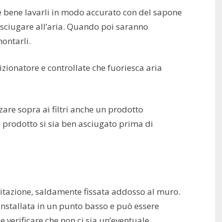
a è bene lavarli in modo accurato con del sapone
 asciugare all’aria. Quando poi saranno
ontarli.
izionatore e controllate che fuoriesca aria
zare sopra ai filtri anche un prodotto
l prodotto si sia ben asciugato prima di
’abitazione, saldamente fissata addosso al muro.
è installata in un punto basso e può essere
le verificare che non ci sia un’eventuale