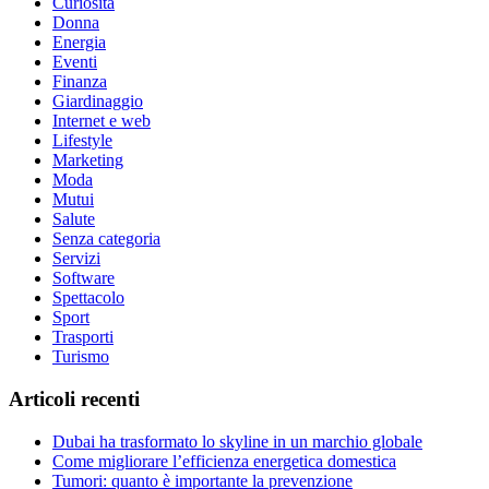
Curiosità
Donna
Energia
Eventi
Finanza
Giardinaggio
Internet e web
Lifestyle
Marketing
Moda
Mutui
Salute
Senza categoria
Servizi
Software
Spettacolo
Sport
Trasporti
Turismo
Articoli recenti
Dubai ha trasformato lo skyline in un marchio globale
Come migliorare l’efficienza energetica domestica
Tumori: quanto è importante la prevenzione