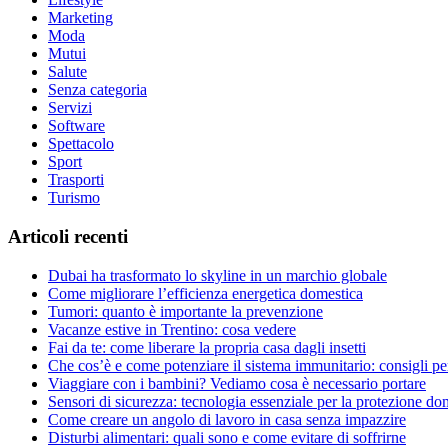
Marketing
Moda
Mutui
Salute
Senza categoria
Servizi
Software
Spettacolo
Sport
Trasporti
Turismo
Articoli recenti
Dubai ha trasformato lo skyline in un marchio globale
Come migliorare l’efficienza energetica domestica
Tumori: quanto è importante la prevenzione
Vacanze estive in Trentino: cosa vedere
Fai da te: come liberare la propria casa dagli insetti
Che cos’è e come potenziare il sistema immunitario: consigli per 
Viaggiare con i bambini? Vediamo cosa è necessario portare
Sensori di sicurezza: tecnologia essenziale per la protezione do
Come creare un angolo di lavoro in casa senza impazzire
Disturbi alimentari: quali sono e come evitare di soffrirne