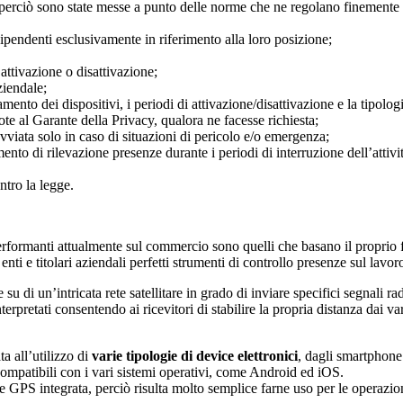
 perciò sono state messe a punto delle norme che ne regolano finemente 
o dipendenti esclusivamente in riferimento alla loro posizione;
 attivazione o disattivazione;
ziendale;
to dei dispositivi, i periodi di attivazione/disattivazione e la tipologia
ote al Garante della Privacy, qualora ne facesse richiesta;
viata solo in caso di situazioni di pericolo e/o emergenza;
ento di rilevazione presenze durante i periodi di interruzione dell’attivit
ntro la legge.
e performanti attualmente sul commercio sono quelli che basano il propri
ti e titolari aziendali perfetti strumenti di controllo presenze sul lavor
i un’intricata rete satellitare in grado di inviare specifici segnali radio 
rpretati consentendo ai ricevitori di stabilire la propria distanza dai va
a all’utilizzo di
varie tipologie di device elettronici
, dagli smartphone
ompatibili con i vari sistemi operativi, come Android ed iOS.
GPS integrata, perciò risulta molto semplice farne uso per le operazioni