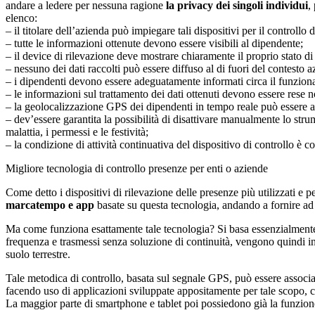
andare a ledere per nessuna ragione
la privacy dei singoli individui
,
elenco:
– il titolare dell’azienda può impiegare tali dispositivi per il controll
– tutte le informazioni ottenute devono essere visibili al dipendente;
– il device di rilevazione deve mostrare chiaramente il proprio stato di
– nessuno dei dati raccolti può essere diffuso al di fuori del contesto a
– i dipendenti devono essere adeguatamente informati circa il funzionamen
– le informazioni sul trattamento dei dati ottenuti devono essere rese n
– la geolocalizzazione GPS dei dipendenti in tempo reale può essere av
– dev’essere garantita la possibilità di disattivare manualmente lo strum
malattia, i permessi e le festività;
– la condizione di attività continuativa del dispositivo di controllo è co
Migliore tecnologia di controllo presenze per enti o aziende
Come detto i dispositivi di rilevazione delle presenze più utilizzati 
marcatempo e app
basate su questa tecnologia, andando a fornire ad en
Ma come funziona esattamente tale tecnologia? Si basa essenzialmente su d
frequenza e trasmessi senza soluzione di continuità, vengono quindi inte
suolo terrestre.
Tale metodica di controllo, basata sul segnale GPS, può essere associat
facendo uso di applicazioni sviluppate appositamente per tale scopo, c
La maggior parte di smartphone e tablet poi possiedono già la funzione 