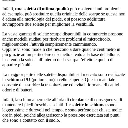
Infatti,
una soletta di ottima qualità
può risolvere tanti problemi:
ad esempio, può sostituire quella originale delle scarpe se questa non
è adatta alla morfologia del piede, e si possono addirittura
sovrapporre due solette per migliorare la vestibilità.
La vasta gamma di solette scarpe disponibili in commercio propone
anche modelli studiati per risolvere problemi al microcircolo,
migliorandone l’attività semplicemente camminando.
Oppure vi sono modelli che riescono a dare qualche centimetro in
più grazie ad un particolare cuscinetto creato alla base del tallone:
inserendo la soletta all’interno della scarpa l’effetto è quello di
apparire più alti.
La maggior parte delle solette disponibili sul mercato sono realizzate
in
schiuma PU
(poliuretano) a cellule aperte. Questo materiale
consente di assorbire la traspirazione ed evita il formarsi di cattivi
odori e di batteri.
Infatti, la schiuma permette all’aria di circolare e di conseguenza di
mantenere i piedi freschi e asciutti.
Le solette in schiuma
sono
leggerissime e durevoli nel tempo, e sono perfette per chi sta molte
ore in piedi poiché alleggeriscono la pressione esercitata sui punti
che sono a contatto con il suolo.