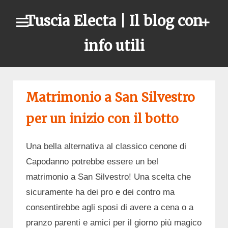
Skip
Tuscia Electa | Il blog con
to
content
info utili
Matrimonio a San Silvestro
per un inizio con il botto
Una bella alternativa al classico cenone di
Capodanno potrebbe essere un bel
matrimonio a San Silvestro! Una scelta che
sicuramente ha dei pro e dei contro ma
consentirebbe agli sposi di avere a cena o a
pranzo parenti e amici per il giorno più magico