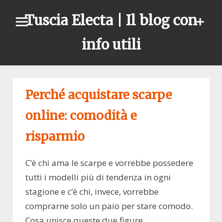
Skip
Tuscia Electa | Il blog con
to
content
info utili
Perché acquistare scarpe
online: comodità e
risparmio
C’è chi ama le scarpe e vorrebbe possedere
tutti i modelli più di tendenza in ogni
stagione e c’è chi, invece, vorrebbe
comprarne solo un paio per stare comodo.
Cosa unisce queste due figure