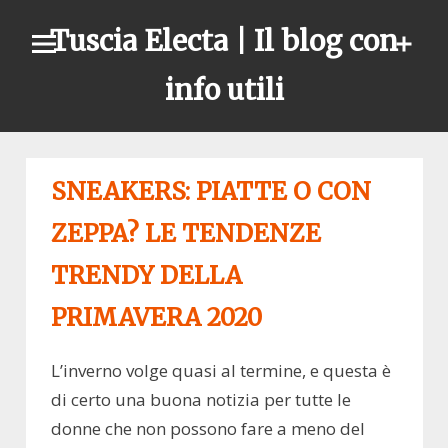
Skip
Tuscia Electa | Il blog con
to
content
info utili
SNEAKERS: PIATTE O CON
ZEPPA? LE TENDENZE
TRENDY DELLA
PRIMAVERA 2020
L’inverno volge quasi al termine, e questa è
di certo una buona notizia per tutte le
donne che non possono fare a meno del