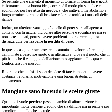
Se pensate che è arrivato il momento di tornare in forma
fare sport
è sicuramente una buona idea, correre è il modo più semplice ed
economico per fare
attività aerobica
, che riattiva il metabolismo a
lungo termine, permette di bruciare calorie e tonifica i muscoli delle
gambe.
Inoltre, un ulteriore vantaggio è quello di poter stare all’aperto a
contatto con la natura, incrociare altre persone e socializzare ma se
non siete allenati, potreste avere problemi a percorrere la giusta
distanza utile per
favorire la perdita di peso.
In questo caso, potreste provare la camminata veloce o fare lunghe
camminate a passo sostenuto o in alternativa, provate il nuoto, che in
più ha anche il vantaggio dell’azione massaggiante dell’acqua che
tonifica tessuti e muscoli.
Ricordate che qualsiasi sport decidete di fare è importante avere
costanza, regolarità, motivazione e una buona strategia di
allenamento.
Mangiare sano facendo le scelte giuste
Quando si vuole
perdere peso
, il cambio di alimentazione è
importante, molte persone credono che sia difficile ma in realtà è più
semplice di quello che si crede.