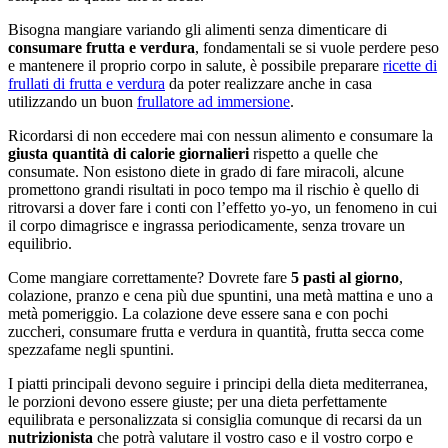
Bisogna mangiare variando gli alimenti senza dimenticare di
consumare frutta e verdura
, fondamentali se si vuole perdere peso
e mantenere il proprio corpo in salute, è possibile preparare
ricette di
frullati di frutta e verdura
da poter realizzare anche in casa
utilizzando un buon
frullatore ad immersione
.
Ricordarsi di non eccedere mai con nessun alimento e consumare la
giusta quantità di calorie giornalieri
rispetto a quelle che
consumate. Non esistono diete in grado di fare miracoli, alcune
promettono grandi risultati in poco tempo ma il rischio è quello di
ritrovarsi a dover fare i conti con l’effetto yo-yo, un fenomeno in cui
il corpo dimagrisce e ingrassa periodicamente, senza trovare un
equilibrio.
Come mangiare correttamente? Dovrete fare
5 pasti al giorno
,
colazione, pranzo e cena più due spuntini, una metà mattina e uno a
metà pomeriggio. La colazione deve essere sana e con pochi
zuccheri, consumare frutta e verdura in quantità, frutta secca come
spezzafame negli spuntini.
I piatti principali devono seguire i principi della dieta mediterranea,
le porzioni devono essere giuste; per una dieta perfettamente
equilibrata e personalizzata si consiglia comunque di recarsi da un
nutrizionista
che potrà valutare il vostro caso e il vostro corpo e