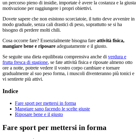
un percorso pieno di insidie, importate è avere la costanza e la giusta
motivazione per raggiungere i propri obiettivi.
Dovete sapere che non esistono scorciatoie, il tutto deve avvenire in
modo graduale, senza cali drastici di peso, soprattutto se si ha
bisogno di perdere molti chili.
Cosa occorre fare? Essenzialmente bisogna fare
attività fisica,
mangiare bene e riposare
adeguatamente e il giusto.
Se seguite una dieta equilibrata comprensiva anche di
verdura e
frutta fresca di stagione
, se fate attività fisica e riposate almeno otto
ore a notte, potrete vedere il vostro corpo cambiare e tornare
gradualmente al suo peso forma, i muscoli diventeranno più tonici e
vi sentirete più attivi.
Indice
Fare sport per mettersi in forma
Mangiare sano facendo le scelte giuste
Riposare bene e il giusto
Fare sport per mettersi in forma