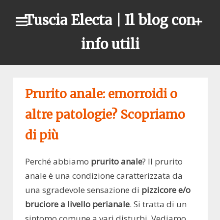
Skip
Tuscia Electa | Il blog con
to
content
info utili
Prurito anale: emorroidi o
altre patologie? Scopriamo
di più
Perché abbiamo
prurito anale
? Il prurito
anale è una condizione caratterizzata da
una sgradevole sensazione di
pizzicore e/o
bruciore a livello perianale
. Si tratta di un
sintomo comune a vari disturbi. Vediamo