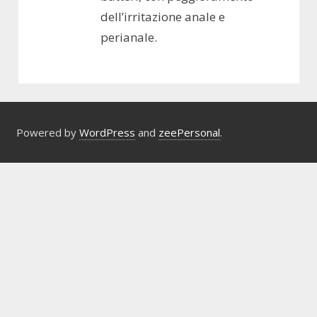
dell’irritazione anale e
perianale.
Powered by
WordPress
and
zeePersonal
.