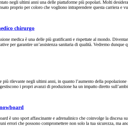
ntato negli ultimi anni una delle piattaforme più popolari. Molti desider
sato proprio per coloro che vogliono intraprendere questa carriera e vuole
medico chirurgo
ssione medica è una delle più gratificanti e rispettate al mondo. Divent
tive per garantire un’assistenza sanitaria di qualità. Vedremo dunque q
re più rilevante negli ultimi anni, in quanto l’aumento della popolazione
e gestiscono i propri avanzi di produzione ha un impatto diretto sull’amb
o snowboard
board è uno sport affascinante e adrenalinico che coinvolge la discesa 
alcuni errori che possono compromettere non solo la tua sicurezza, ma an