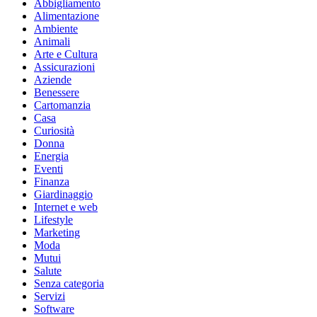
Abbigliamento
Alimentazione
Ambiente
Animali
Arte e Cultura
Assicurazioni
Aziende
Benessere
Cartomanzia
Casa
Curiosità
Donna
Energia
Eventi
Finanza
Giardinaggio
Internet e web
Lifestyle
Marketing
Moda
Mutui
Salute
Senza categoria
Servizi
Software