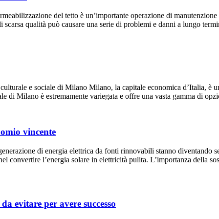
meabilizzazione del tetto è un’importante operazione di manutenzione edi
i scarsa qualità può causare una serie di problemi e danni a lungo termi
ulturale e sociale di Milano Milano, la capitale economica d’Italia, è una
urale di Milano è estremamente variegata e offre una vasta gamma di opzi
inomio vincente
 generazione di energia elettrica da fonti rinnovabili stanno diventando s
 nel convertire l’energia solare in elettricità pulita. L’importanza della 
 da evitare per avere successo